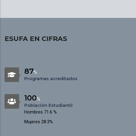
ESUFA EN CIFRAS
87
%
Programas acreditados
100
%
Población Estudiantil
Hombres 71.6 %
Mujeres 28.3%