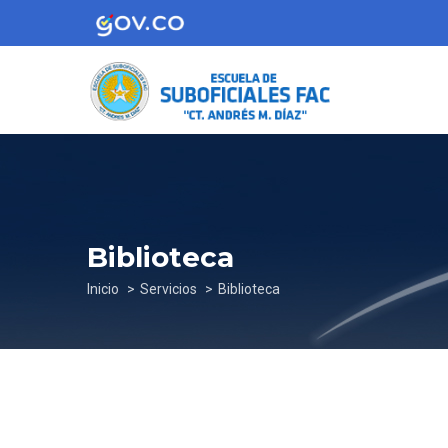
Pasar
al
contenido
principal
Biblioteca
Sobrescribir
Inicio
Servicios
Biblioteca
enlaces
de
ayuda
a