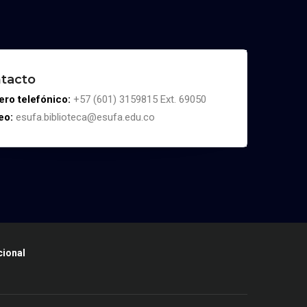
tacto
ro telefónico:
+57 (601) 3159815 Ext. 69050
eo:
esufa.biblioteca@esufa.edu.co
cional