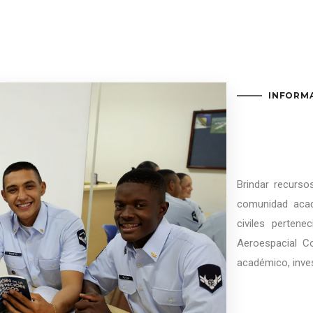
INFORM
Brindar recurso
comunidad acadé
civiles perten
Aeroespacial Co
académico, invest