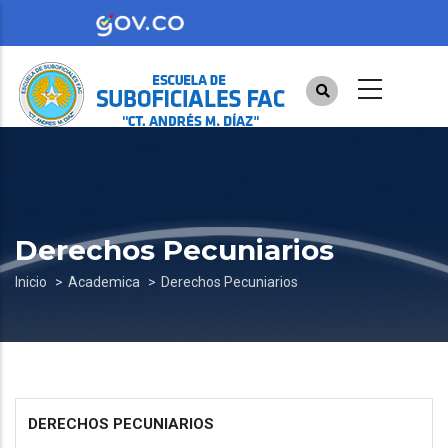
Pasar
al
contenido
principal
Derechos Pecuniarios
Sobrescribir
Inicio
Academica
Derechos Pecuniarios
enlaces
de
ayuda
a
DERECHOS PECUNIARIOS
la