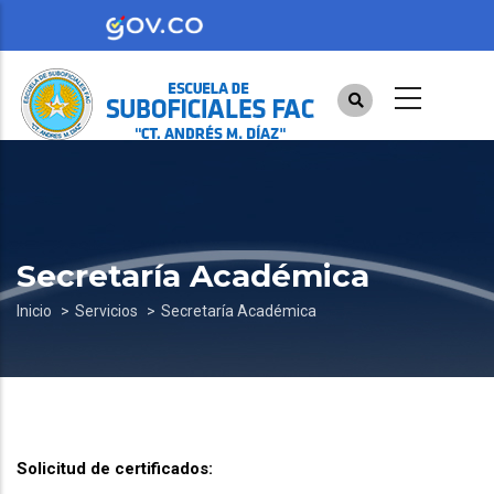
Pasar
al
contenido
principal
Secretaría Académica
Sobrescribir
Inicio
Servicios
Secretaría Académica
enlaces
de
ayuda
a
Solicitud de certificados:
la