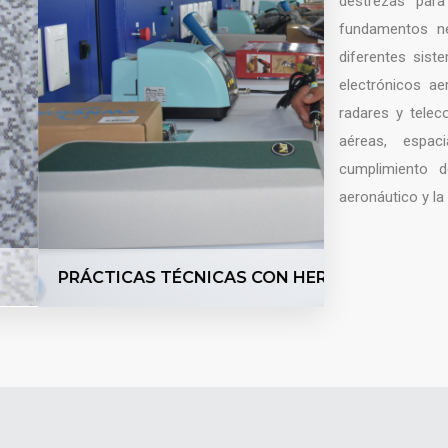
destrezas para
fundamentos ne
diferentes sist
electrónicos ae
radares y telec
aéreas, espac
cumplimiento de
aeronáutico y la
CONOCIMIE
COMPONENT
AS ELECTRÓNICAS