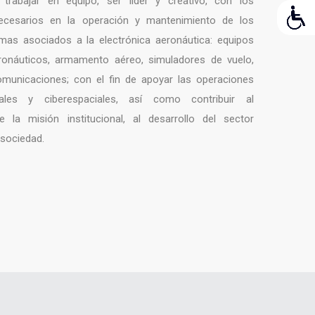
 trabajar en equipo, ser líder y creativo, con los
cesarios en la operación y mantenimiento de los
emas asociados a la electrónica aeronáutica: equipos
ronáuticos, armamento aéreo, simuladores de vuelo,
omunicaciones; con el fin de apoyar las operaciones
iales y ciberespaciales, así como contribuir al
 la misión institucional, al desarrollo del sector
 sociedad.
NTOS DE ELEMENTOS ELECTRÓNICOS INSTALADOS 
ES AERONÁUTICOS MAYORES