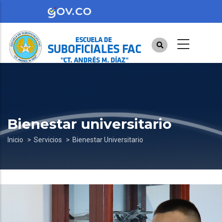
Pasar
al
contenido
principal
Bienestar universitario
Sobrescribir
Inicio
Servicios
Bienestar Universitario
enlaces
de
ayuda
a
la