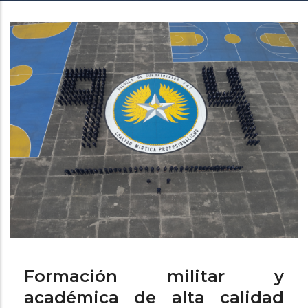
de
ayuda
a
la
navegación
Formación militar y
académica de alta calidad