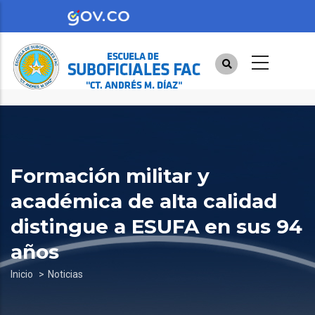
Pasar
al
contenido
principal
Formación militar y
académica de alta calidad
distingue a ESUFA en sus 94
años
Sobrescribir
Inicio
Noticias
enlaces