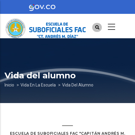
Pasar
al
contenido
principal
Vida del alumno
Sobrescribir
Inicio
Vida En La Escuela
Vida Del Alumno
enlaces
de
ayuda
a
la
ESCUELA DE SUBOFICIALES FAC "CAPITÁN ANDRÉS M.