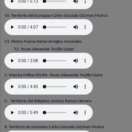
10. Territorio del Sumapaz-Carlos Gonzalo Gúzman Muñoz
13. Himno Fuerza Aérea-Arreglos musicales:
T2. Jhoan Alexander Trujillo López
2. Marcha Militar ESUFA- Jhoan Alexander Trujillo López
5. Territorio del Altiplano-Andrey Ramos Herrera
8. Territorio de montaña-Carlos Gonzalo Gúzman Muñoz