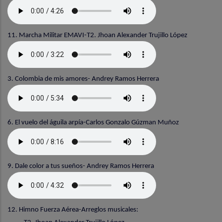
11. Marcha Militar EMAVI-T2. Jhoan Alexander Trujillo López
3. Colombia de mis amores- Andrey Ramos Herrera
6. El vuelo del águila arpía-Carlos Gonzalo Gúzman Muñoz
9. Dale color a tus sueños- Andrey Ramos Herrera
12. Himno Fuerza Aérea-Arreglos musicales: