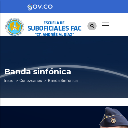
Pasar
al
contenido
principal
Banda sinfónica
Sobrescribir
Inicio
Conozcanos
Banda Sinfónica
enlaces
de
ayuda
a
la