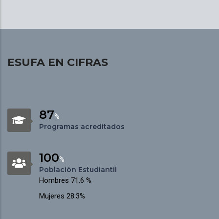
ESUFA EN CIFRAS
87
%
Programas acreditados
100
%
Población Estudiantil
Hombres 71.6 %
Mujeres 28.3%