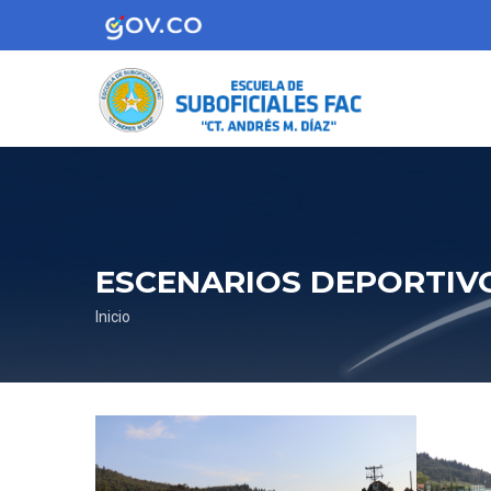
Pasar
al
contenido
principal
ESCENARIOS DEPORTIV
Sobrescribir
Inicio
enlaces
de
ayuda
a