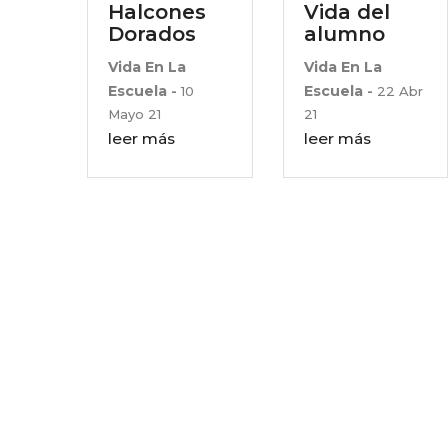
la
Halcones
Vida del
navegación
Dorados
alumno
Vida En La
Vida En La
Escuela
Escuela
-
10
-
22 Abr
Mayo 21
21
leer más
leer más