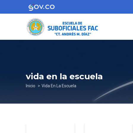
Pasar
al
contenido
principal
vida en la escuela
Sobrescribir
Inicio
Vida En La Escuela
enlaces
de
ayuda
a