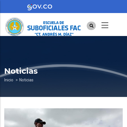
Pasar
al
contenido
principal
Noticias
Sobrescribir
Inicio
Noticias
enlaces
de
ayuda
a
la