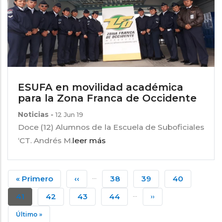
ESUFA en movilidad académica
para la Zona Franca de Occidente
Noticias
-
12 Jun 19
Doce (12) Alumnos de la Escuela de Suboficiales
‘CT. Andrés M.
leer más
Paginación
…
Primera
« Primero
Página
‹‹
Página
38
Página
39
Página
40
…
Página
Anterior
Página
41
Página
42
Página
43
Página
44
Siguiente
››
Actual
Página
Última
Último »