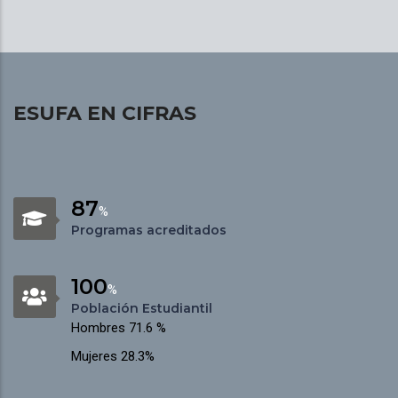
ESUFA EN CIFRAS
87
%
Programas acreditados
100
%
Población Estudiantil
Hombres 71.6 %
Mujeres 28.3%