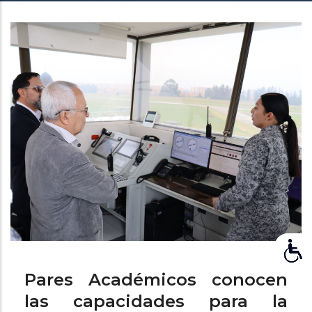
de
ayuda
a
la
navegación
Pares Académicos conocen
las capacidades para la