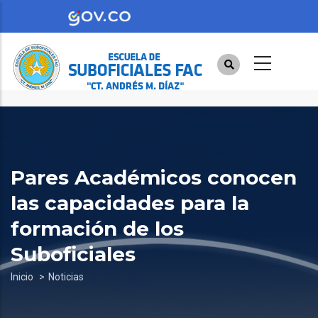
Pasar
al
contenido
principal
Pares Académicos conocen
las capacidades para la
formación de los
Suboficiales
Sobrescribir
Inicio
Noticias
enlaces