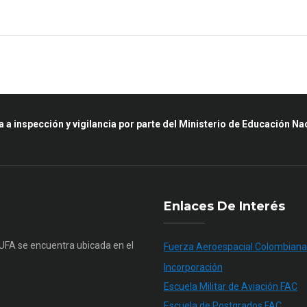
a a inspección y vigilancia por parte del Ministerio de Educación Na
Enlaces De Interés
SUFA se encuentra ubicada en el
Fuerza Aeroespacial Colombiana
Incorporación
Escuela Militar de Aviación FAC
Escuela de Postgrados FAC