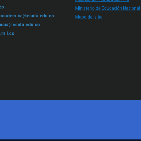
co
Ministerio de Educación Nacional
.academica@esufa.edu.co
Mapa del sitio
ncia@esufa.edu.co
.mil.co