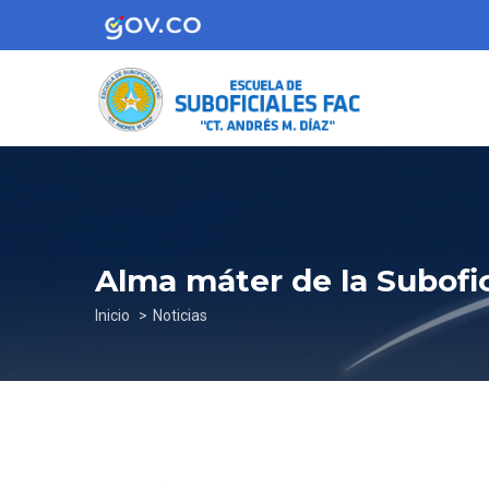
Pasar
al
contenido
principal
Alma máter de la Subofic
Sobrescribir
Inicio
Noticias
enlaces
de
ayuda
a