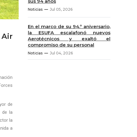
sus 94 años
Noticias
Jul 05, 2026
En el marco de su 94.º aniversario,
la ESUFA escalafonó nuevos
 Air
Aerotécnicos y exaltó el
compromiso de su personal
Noticias
Jul 04, 2026
mación
 Forces
yor de
 de la
ctor la
enida a