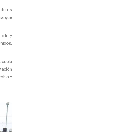
uturos
ra que
porte y
Unidos,
Escuela
tación
ombia y