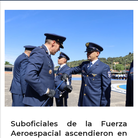
de
ayuda
a
la
navegación
Suboficiales de la Fuerza
Aeroespacial ascendieron en