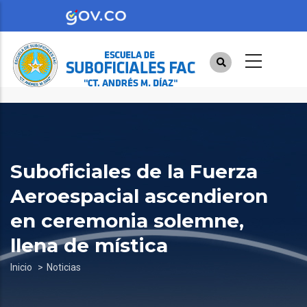
Pasar
al
contenido
principal
Suboficiales de la Fuerza
Aeroespacial ascendieron
en ceremonia solemne,
llena de mística
Sobrescribir
Inicio
Noticias
enlaces