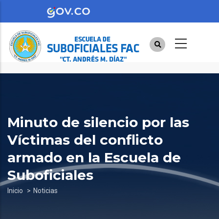
Pasar
al
contenido
principal
Minuto de silencio por las
Víctimas del conflicto
armado en la Escuela de
Suboficiales
Sobrescribir
Inicio
Noticias
enlaces