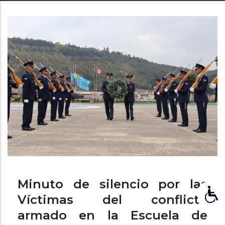
de
ayuda
a
la
navegación
Minuto de silencio por las
Víctimas del conflicto
armado en la Escuela de