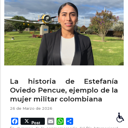
ayuda
a
la
navegación
La historia de Estefanía
Oviedo Pencue, ejemplo de la
mujer militar colombiana
26 de Marzo de 2026
Facebook
Email
WhatsApp
Share
Post