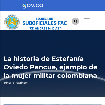
Pasar
al
contenido
principal
La historia de Estefanía
Oviedo Pencue, ejemplo de
la mujer militar colombiana
Sobrescribir
Inicio
Noticias
enlaces
de