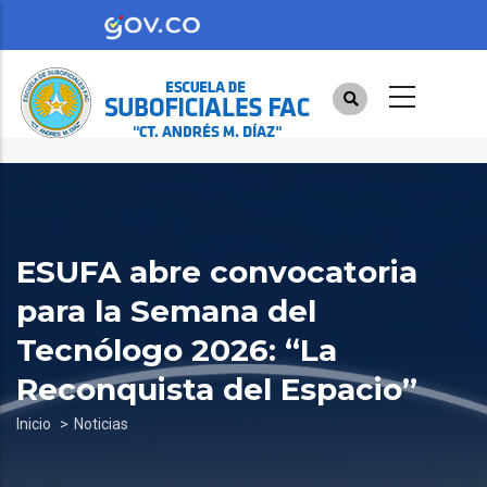
Pasar
al
contenido
principal
ESUFA abre convocatoria
para la Semana del
Tecnólogo 2026: “La
Reconquista del Espacio”
Sobrescribir
Inicio
Noticias
enlaces