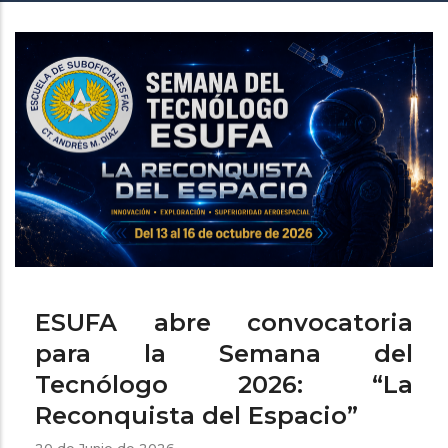
de
ayuda
a
la
navegación
ESUFA abre convocatoria
para la Semana del
Tecnólogo 2026: “La
Reconquista del Espacio”