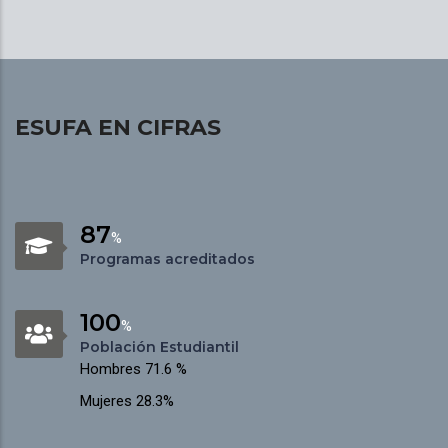
ESUFA EN CIFRAS
87
%
Programas acreditados
100
%
Población Estudiantil
Hombres 71.6 %
Mujeres 28.3%