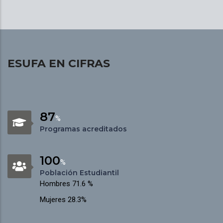
ESUFA EN CIFRAS
87
%
Programas acreditados
100
%
Población Estudiantil
Hombres 71.6 %
Mujeres 28.3%