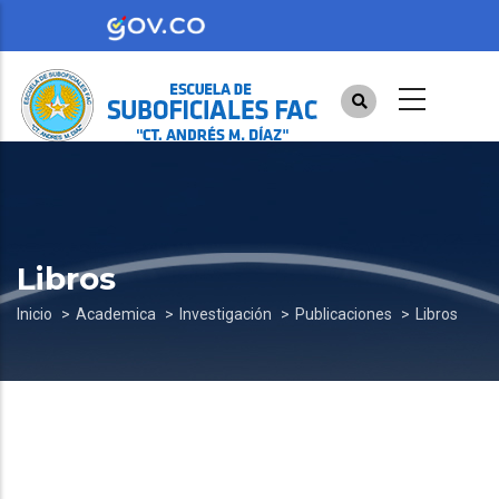
Pasar
al
contenido
principal
Libros
Sobrescribir
Inicio
Academica
Investigación
Publicaciones
Libros
enlaces
de
ayuda
a
la