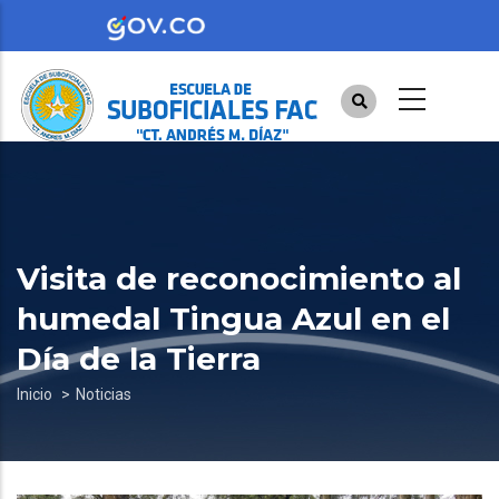
Pasar
al
contenido
principal
Visita de reconocimiento al
humedal Tingua Azul en el
Día de la Tierra
Sobrescribir
Inicio
Noticias
enlaces
de