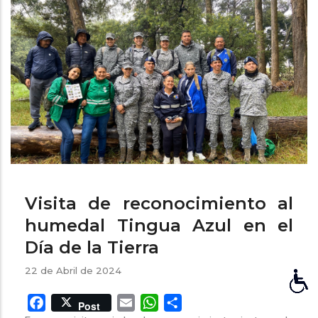
ayuda
a
la
navegación
Visita de reconocimiento al
humedal Tingua Azul en el
Día de la Tierra
22 de Abril de 2024
Facebook
Email
WhatsApp
Share
Post