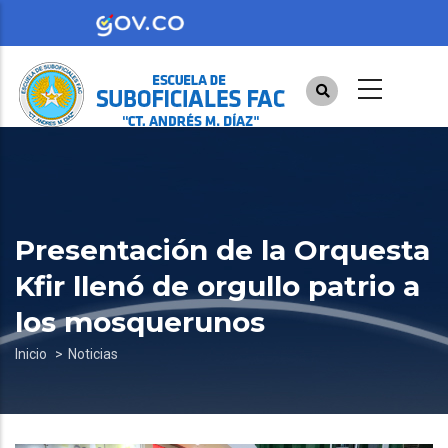
Pasar
al
contenido
principal
Presentación de la Orquesta
Kfir llenó de orgullo patrio a
los mosquerunos
Sobrescribir
Inicio
Noticias
enlaces
de