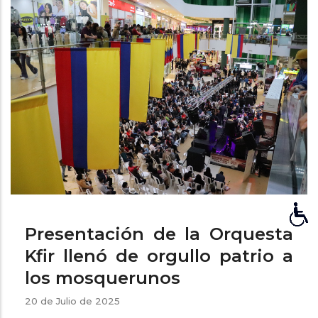
ayuda
a
la
navegación
Presentación de la Orquesta
Kfir llenó de orgullo patrio a
los mosquerunos
20 de Julio de 2025