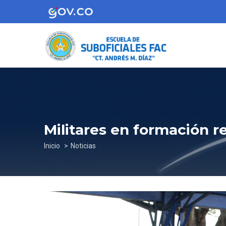
Pasar
al
contenido
principal
Militares en formación r
Sobrescribir
Inicio
Noticias
enlaces
de
ayuda
a