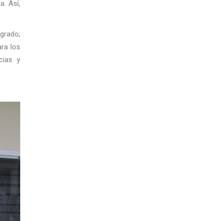
a. Así,
grado;
ara los
cias y