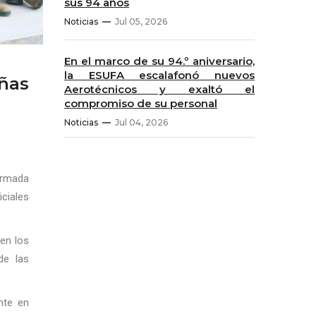
sus 94 años
Noticias
Jul 05, 2026
En el marco de su 94.º aniversario,
la ESUFA escalafonó nuevos
eñas
Aerotécnicos y exaltó el
compromiso de su personal
Noticias
Jul 04, 2026
Armada
iciales
 en los
de las
nte en