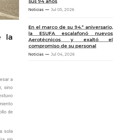
sus 94 años
Noticias
Jul 05, 2026
En el marco de su 94.º aniversario,
la ESUFA escalafonó nuevos
e la
Aerotécnicos y exaltó el
compromiso de su personal
Noticias
Jul 04, 2026
resar a
, sino
 estuvo
miento
ollo de
a sola
ra sin