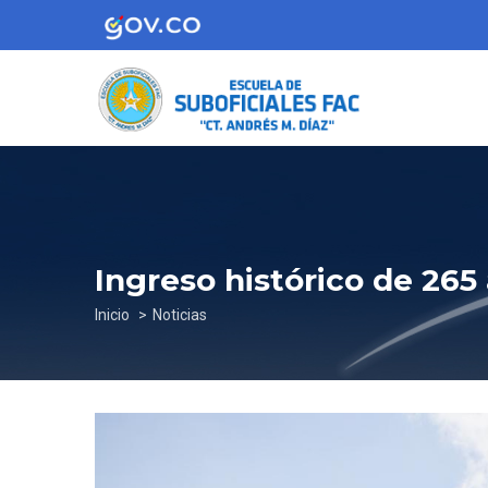
Pasar
al
contenido
principal
Ingreso histórico de 265 
Sobrescribir
Inicio
Noticias
enlaces
de
ayuda
a