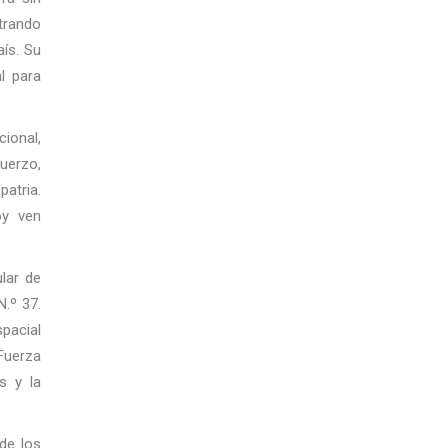
trando
aís. Su
l para
cional,
fuerzo,
patria.
oy ven
lar de
N.º 37.
spacial
 Fuerza
s y la
de los