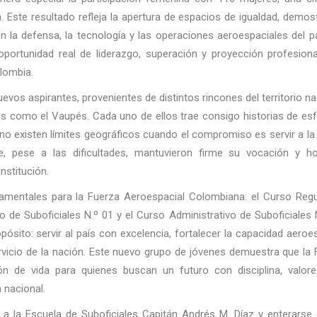
 Este resultado refleja la apertura de espacios de igualdad, demos
 la defensa, la tecnología y las operaciones aeroespaciales del p
 oportunidad real de liderazgo, superación y proyección profesiona
olombia.
uevos aspirantes, provenientes de distintos rincones del territorio na
as como el Vaupés. Cada uno de ellos trae consigo historias de es
no existen límites geográficos cuando el compromiso es servir a la 
e, pese a las dificultades, mantuvieron firme su vocación y h
nstitución.
mentales para la Fuerza Aeroespacial Colombiana: el Curso Regu
io de Suboficiales N.º 01 y el Curso Administrativo de Suboficiales 
ósito: servir al país con excelencia, fortalecer la capacidad aeroe
ervicio de la nación. Este nuevo grupo de jóvenes demuestra que la
n de vida para quienes buscan un futuro con disciplina, valore
a nacional.
a la Escuela de Suboficiales Capitán Andrés M. Díaz y enterarse 