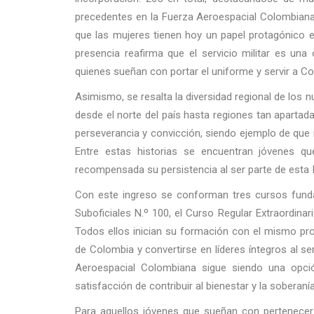
precedentes en la Fuerza Aeroespacial Colombiana.
que las mujeres tienen hoy un papel protagónico en
presencia reafirma que el servicio militar es una
quienes sueñan con portar el uniforme y servir a C
Asimismo, se resalta la diversidad regional de los n
desde el norte del país hasta regiones tan apartad
perseverancia y convicción, siendo ejemplo de que 
Entre estas historias se encuentran jóvenes qu
recompensada su persistencia al ser parte de esta I
Con este ingreso se conforman tres cursos funda
Suboficiales N.º 100, el Curso Regular Extraordinar
Todos ellos inician su formación con el mismo prop
de Colombia y convertirse en líderes íntegros al s
Aeroespacial Colombiana sigue siendo una opció
satisfacción de contribuir al bienestar y la soberaní
Para aquellos jóvenes que sueñan con pertenecer 