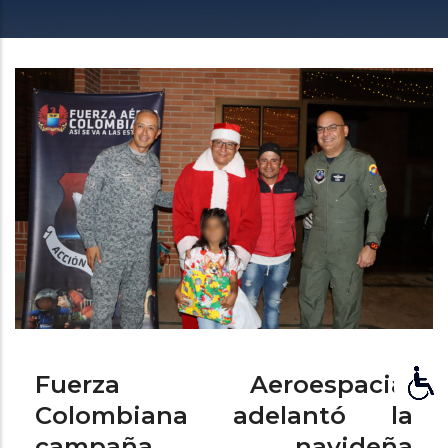
enlaces
de
ayuda
a
la
navegación
Fuerza Aeroespacial
Colombiana adelantó la
campaña navideña