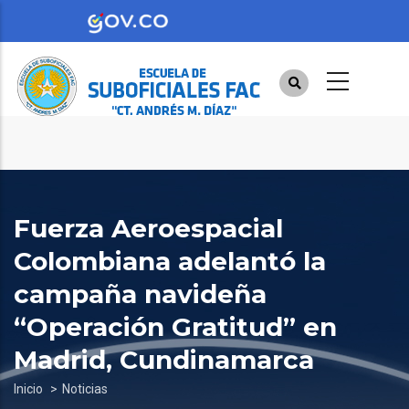
Pasar
al
contenido
principal
Fuerza Aeroespacial
Colombiana adelantó la
campaña navideña
“Operación Gratitud” en
Madrid, Cundinamarca
Sobrescribir
Inicio
Noticias