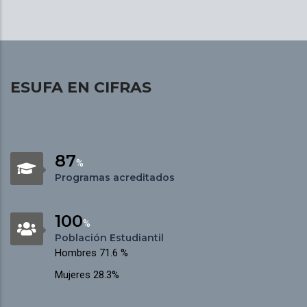
ESUFA EN CIFRAS
87
%
Programas acreditados
100
%
Población Estudiantil
Hombres 71.6 %
Mujeres 28.3%