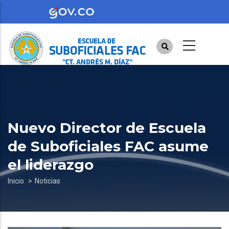
Pasar
al
contenido
principal
Nuevo Director de Escuela
de Suboficiales FAC asume
el liderazgo
Sobrescribir
Inicio
Noticias
enlaces
de