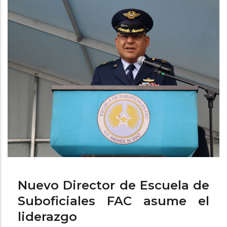
ayuda
a
la
navegación
Nuevo Director de Escuela de
Suboficiales FAC asume el
liderazgo