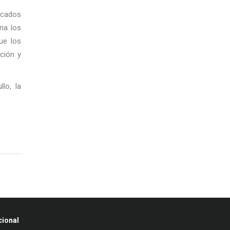
acados
na los
ue los
ción y
lo, la
cional