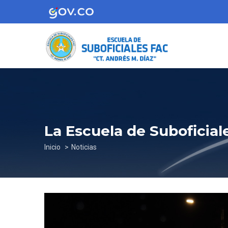
Pasar
al
contenido
principal
La Escuela de Suboficiales
Sobrescribir
Inicio
Noticias
enlaces
de
ayuda
a